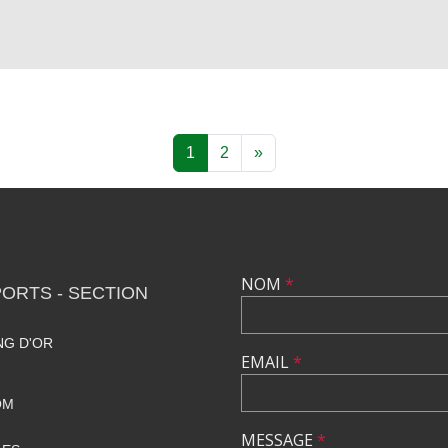
1
2
»
NOM
*
ORTS - SECTION
NG D'OR
EMAIL
*
OM
MESSAGE
*